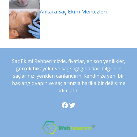
Ankara Saç Ekim Merkezleri
Saç Ekimi Rehberimizde, fiyatlar, en son yenilikler,
gerçek hikayeler ve saç sağlığına dair bilgilerle
saçlarınızı yeniden canlandırın. Kendinize yeni bir
başlangıç yapın ve saçlarınızla harika bir değişime
adım atın!
Facebook
Twitter