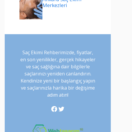
Merkezleri
Saç Ekimi Rehberimizde, fiyatlar,
en son yenilikler, gerçek hikayeler
ve saç sağlığına dair bilgilerle
saçlarınızı yeniden canlandırın.
Kendinize yeni bir başlangıç yapın
ve saçlarınızla harika bir değişime
adım atın!
Facebook
Twitter