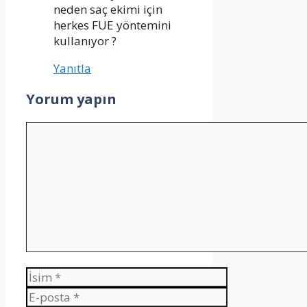
neden saç ekimi için
herkes FUE yöntemini
kullanıyor ?
Yanıtla
Yorum yapın
Yorum
İsim
E-