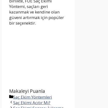
birlikte, FUE Saç Ekimi
Yöntemi, saçları geri
kazanmak ve kendine olan
güveni artırmak için popüler
bir seçenektir.
Makaleyi Puanla
Kategoriler
Saç Ekim Yöntemleri
Saç Ekimi Acıtır Mı?