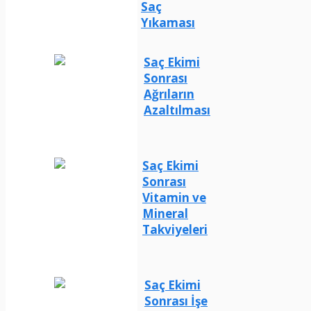
Saç
Yıkaması
Saç Ekimi
Sonrası
Ağrıların
Azaltılması
Saç Ekimi
Sonrası
Vitamin ve
Mineral
Takviyeleri
Saç Ekimi
Sonrası İşe