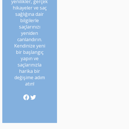
yenilikler, gerçek
hikayeler ve saç
sağlığına dair
bilgilerle
saçlarınızı
yeniden
canlandırın.
Kendinize yeni
bir başlangıç
yapın ve
saçlarınızla
harika bir
değişime adım
atın!
Facebook
Twitter