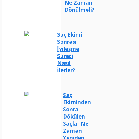
Ne Zaman
Dönülmeli?
Saç Ekimi
Sonrası
İyileşme
Süreci
Nasıl
İlerler?
Saç
Ekiminden
Sonra
Dökülen
Saçlar Ne
Zaman
Yeniden