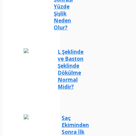
Yüzde
Şişlik
Neden
Olur?
L Şeklinde
ve Baston
Şeklinde
Dökülme
Normal
Midir?
Saç
Ekiminden
Sonra İlk