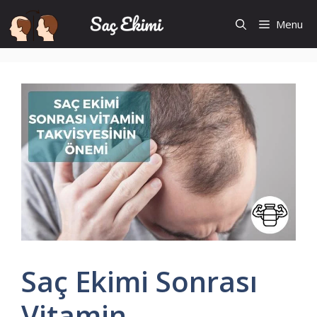
İçeriğe
Menu
atla
Saç Ekimi Sonrası
Vitamin