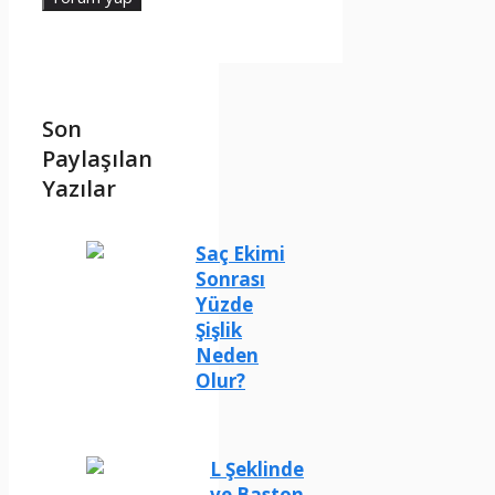
Son
Paylaşılan
Yazılar
Saç Ekimi
Sonrası
Yüzde
Şişlik
Neden
Olur?
L Şeklinde
ve Baston